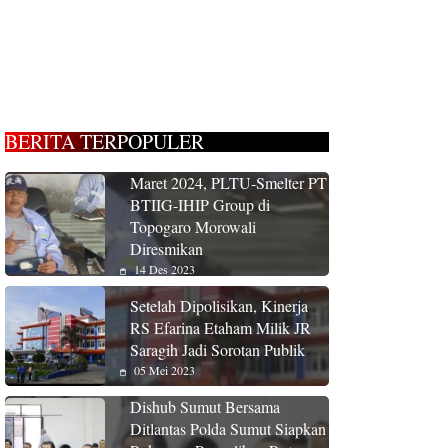
BERITA TERPOPULER
Maret 2024, PLTU-Smelter PT
BTIIG-IHIP Group di
Topogaro Morowali
Diresmikan
14 Des 2023
Setelah Dipolisikan, Kinerja
RS Efarina Etaham Milik JR
Saragih Jadi Sorotan Publik
05 Mei 2023
Dishub Sumut Bersama
Ditlantas Polda Sumut Siapkan