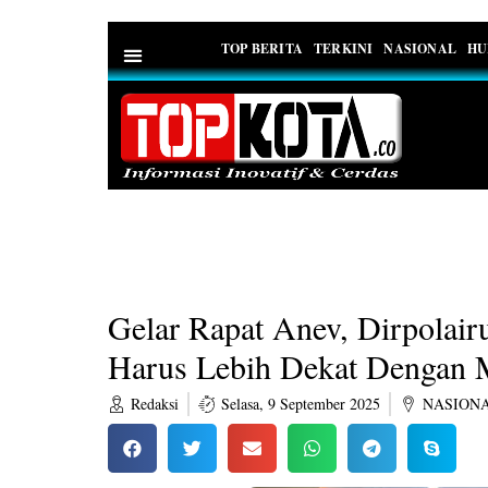
TOP BERITA
TERKINI
NASIONAL
HU
PEDOMAN MEDIA SIBER
Gelar Rapat Anev, Dirpolair
Harus Lebih Dekat Dengan 
Redaksi
Selasa, 9 September 2025
NASION