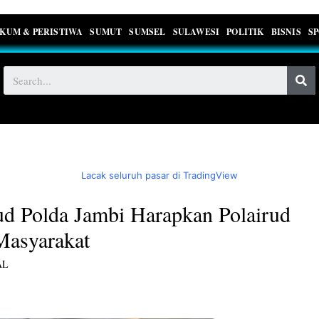
KUM & PERISTIWA
SUMUT
SUMSEL
SULAWESI
POLITIK
BISNIS
S
Lacak seluruh pasar di TradingView
ud Polda Jambi Harapkan Polairud
Masyarakat
AL