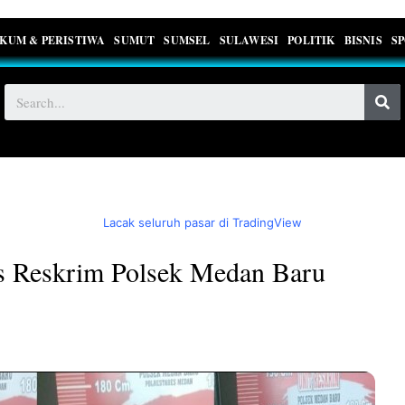
KUM & PERISTIWA
SUMUT
SUMSEL
SULAWESI
POLITIK
BISNIS
S
Lacak seluruh pasar di TradingView
s Reskrim Polsek Medan Baru