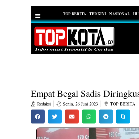
TOP BERITA
TERKINI
NASIONAL
HU
PEDOMAN MEDIA SIBER
Empat Begal Sadis Diringku
Redaksi
Senin, 26 Juni 2023
TOP BERITA