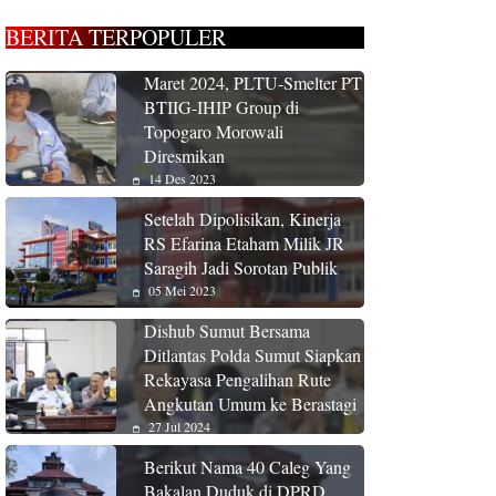
BERITA TERPOPULER
Maret 2024, PLTU-Smelter PT
BTIIG-IHIP Group di
Topogaro Morowali
Diresmikan
14 Des 2023
Setelah Dipolisikan, Kinerja
RS Efarina Etaham Milik JR
Saragih Jadi Sorotan Publik
05 Mei 2023
Dishub Sumut Bersama
Ditlantas Polda Sumut Siapkan
Rekayasa Pengalihan Rute
Angkutan Umum ke Berastagi
27 Jul 2024
Berikut Nama 40 Caleg Yang
Bakalan Duduk di DPRD