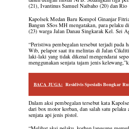
(21), Ivantinus Samuel Naibaho (20) dan Rio 
Kapolsek Medan Baru Kompol Ginanjar Fitri
Bangun SSos MH mengatakan, para pelaku dit
(23) warga Jalan Danau Singkarak Kel. Sei A
“Peristiwa pembegalan tersebut terjadi pada h
Wib, pelapor saat itu melintas di Jalan Cikdi
laki-laki yang tidak dikenal mengendarai se
menggunakan senjata tajam jenis kelewang,”
BACA JUGA:
Residivis Spesialis Bongkar R
Dalam aksi pembegalan tersebut kata Kapols
dari box motor korban, dan salah satu pela
senjata api jenis pistol.
“Melihat aksi pelaku, korban langsung menye