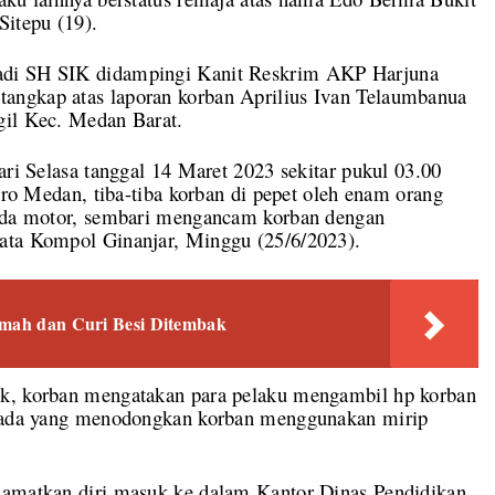
Sitepu (19).
adi SH SIK didampingi Kanit Reskrim AKP Harjuna
angkap atas laporan korban Aprilius Ivan Telaumbanua
gil Kec. Medan Barat.
ari Selasa tanggal 14 Maret 2023 sekitar pukul 03.00
tiro Medan, tiba-tiba korban di pepet oleh enam orang
peda motor, sembari mengancam korban dengan
kata Kompol Ginanjar, Minggu (25/6/2023).
umah dan Curi Besi Ditembak
ek, korban mengatakan para pelaku mengambil hp korban
ku ada yang menodongkan korban menggunakan mirip
lamatkan diri masuk ke dalam Kantor Dinas Pendidikan.