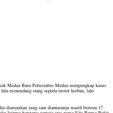
lsek Medan Baru Polrestabes Medan mengungkap kasus
alu menendang stang sepeda motor korban, lalu
ku diamankan yang satu diantaranya masih berusia 17
laku lainnya berstatus remaja atas nama Edo Berma Bukit