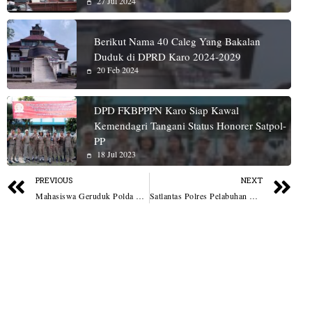
27 Jul 2024
Berikut Nama 40 Caleg Yang Bakalan
Duduk di DPRD Karo 2024-2029
20 Feb 2024
DPD FKBPPPN Karo Siap Kawal
Kemendagri Tangani Status Honorer Satpol-
PP
18 Jul 2023
PREVIOUS
NEXT
Mahasiswa Geruduk Polda Sumut, Desak Kapolda Copot Kapolres Madina
Satlantas Polres Pelabuhan Belawan Gelar Sosialisasi Kamseltibcar Lantas di Dermaga Bandar Deli