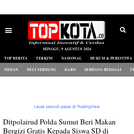
PEDOMAN MEDIA SIBER
MINGGU, 9 AGUSTUS 2026
TOP BERITA
TERKINI
NASIONAL
HUKUM & PERISTIWA
MEDAN
DELI SERDANG
KARO
SERDANG BEDAGAI
T
Lacak seluruh pasar di TradingView
Ditpolairud Polda Sumut Beri Makan
Bergizi Gratis Kepada Siswa SD di