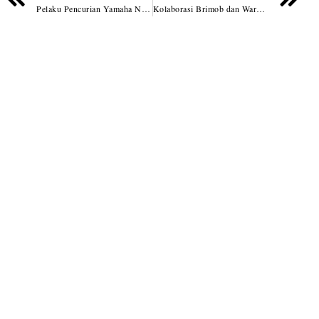
Pelaku Pencurian Yamaha NMax Viral di Medsos Ditangkap, Dua Orang Masih Buron
Kolaborasi Brimob dan Warga, Lingkungan Bersih Jadi Prioritas Bersama