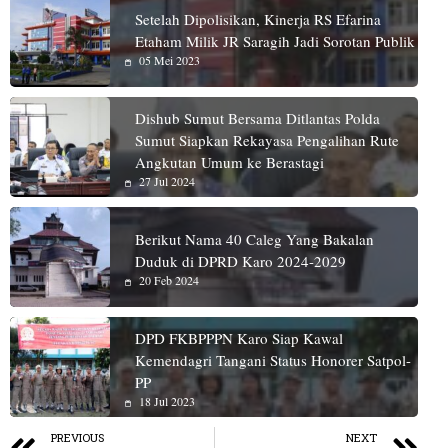
Setelah Dipolisikan, Kinerja RS Efarina
Etaham Milik JR Saragih Jadi Sorotan Publik
05 Mei 2023
Dishub Sumut Bersama Ditlantas Polda
Sumut Siapkan Rekayasa Pengalihan Rute
Angkutan Umum ke Berastagi
27 Jul 2024
Berikut Nama 40 Caleg Yang Bakalan
Duduk di DPRD Karo 2024-2029
20 Feb 2024
DPD FKBPPPN Karo Siap Kawal
Kemendagri Tangani Status Honorer Satpol-
PP
18 Jul 2023
PREVIOUS
NEXT