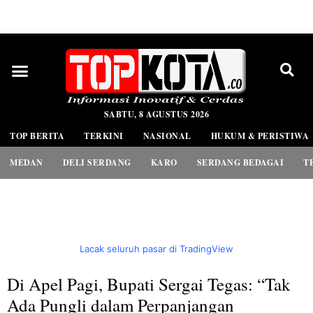
PEDOMAN MEDIA SIBER
SABTU, 8 AGUSTUS 2026
TOP BERITA
TERKINI
NASIONAL
HUKUM & PERISTIWA
MEDAN
DELI SERDANG
KARO
SERDANG BEDAGAI
T
Lacak seluruh pasar di TradingView
Di Apel Pagi, Bupati Sergai Tegas: “Tak
Ada Pungli dalam Perpanjangan