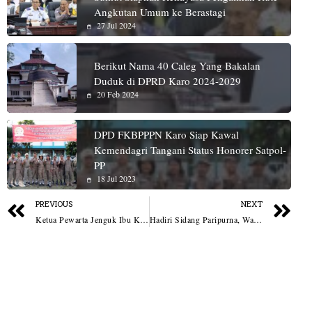
Angkutan Umum ke Berastagi
27 Jul 2024
Berikut Nama 40 Caleg Yang Bakalan
Duduk di DPRD Karo 2024-2029
20 Feb 2024
DPD FKBPPPN Karo Siap Kawal
Kemendagri Tangani Status Honorer Satpol-
PP
18 Jul 2023
PREVIOUS
NEXT
Ketua Pewarta Jenguk Ibu Kandung Ketua PAC PP Medan Area di RS Haji Medan
Hadiri Sidang Paripurna, Wabup Labuhanbatu Sampaikan LKPJ TA. 2022