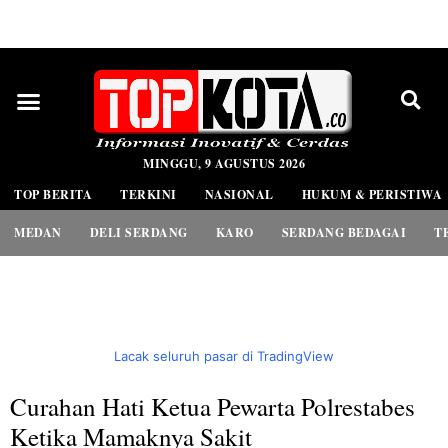
PEDOMAN MEDIA SIBER
MINGGU, 9 AGUSTUS 2026
TOP BERITA
TERKINI
NASIONAL
HUKUM & PERISTIWA
MEDAN
DELI SERDANG
KARO
SERDANG BEDAGAI
T
Lacak seluruh pasar di TradingView
Curahan Hati Ketua Pewarta Polrestabes
Ketika Mamaknya Sakit