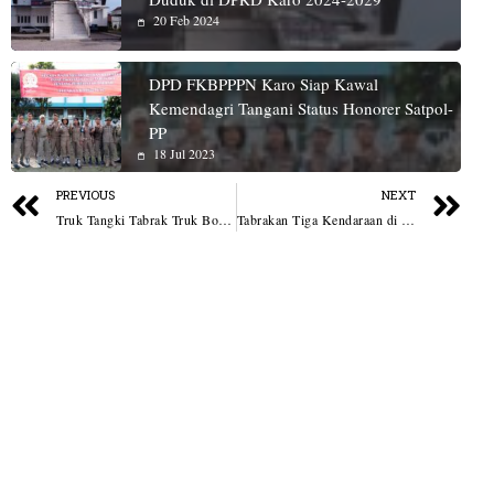
20 Feb 2024
DPD FKBPPPN Karo Siap Kawal
Kemendagri Tangani Status Honorer Satpol-
PP
18 Jul 2023
PREVIOUS
NEXT
Truk Tangki Tabrak Truk Box di Jalinsum Batu Bara, Tidak Ada Korban Jiwa
Tabrakan Tiga Kendaraan di Sei Suka Batu Bara, 1 Pengendara Motor Luka Berat