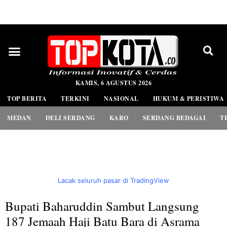
PEDOMAN MEDIA SIBER
KAMIS, 6 AGUSTUS 2026
TOP BERITA
TERKINI
NASIONAL
HUKUM & PERISTIWA
MEDAN
DELI SERDANG
KARO
SERDANG BEDAGAI
T
Lacak seluruh pasar di TradingView
Bupati Baharuddin Sambut Langsung
187 Jemaah Haji Batu Bara di Asrama