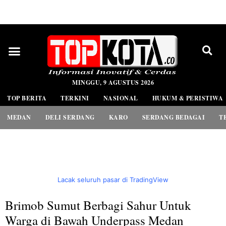
PEDOMAN MEDIA SIBER
MINGGU, 9 AGUSTUS 2026
TOP BERITA
TERKINI
NASIONAL
HUKUM & PERISTIWA
MEDAN
DELI SERDANG
KARO
SERDANG BEDAGAI
T
Lacak seluruh pasar di TradingView
Brimob Sumut Berbagi Sahur Untuk
Warga di Bawah Underpass Medan